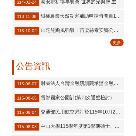
泰安鄉祈禱早餐會-世界的光與鹽 主的期許
114-02-24
甜柿農業天然災害補助申請時間自113年11月8日起至11月21日止！
113-11-08
山陀兒颱風強襲！苗栗縣泰安鄉公所一級開設全面備戰 守護鄉民生命安全
113-10-02
更多
公告資訊
財團法人台灣金融研訓院承辦金融監督管理委員會「115年度金融知識線上競賽」活動
115-08-07
雪部國家公園計(第四次通盤檢討)
115-08-06
交通部民用航空局訂於115年10月22日辦理115年度上半年「桃園航空自由貿易港區自主管理專責人員複訓講習」
115-08-04
中山大學115學年度第1學期碩士、學士學分專班（隨班附讀）招生
115-08-03