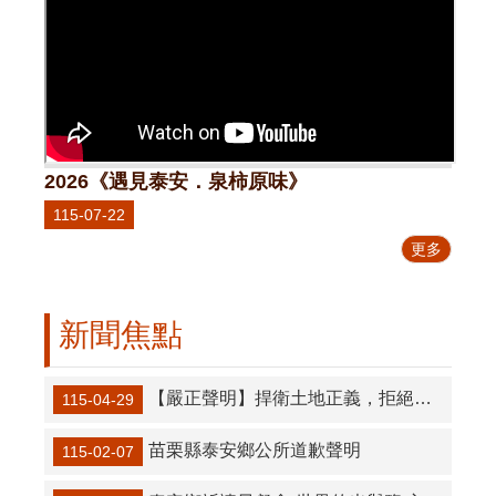
2026《遇見泰安．泉柿原味》
115-07-22
更多
新聞焦點
【嚴正聲明】捍衛土地正義，拒絕抹黑影射公所：針對近日誤導鄉親之澄清說明：
115-04-29
苗栗縣泰安鄉公所道歉聲明
115-02-07