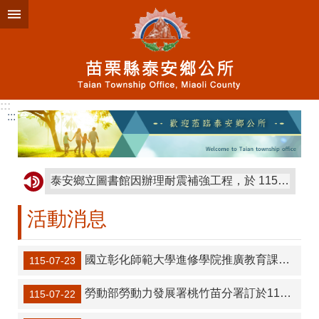
跳到主要內容區塊
:::
:::
泰安鄉立圖書館因辦理耐震補強工程，於 115年4月13日至9月30日暫停開放。
活動消息
國立彰化師範大學進修學院推廣教育課程「第二十二期-就業服務乙級技術士證照輔導班」、「【APMA 專業認證】一般專案經理證照培訓班」、「日語N3實力精進班」、「日語會話初級Ⅱ班」招生
115-07-23
勞動部勞動力發展署桃竹苗分署訂於115年8月1日舉辦苗栗地區現場徵才活動
115-07-22