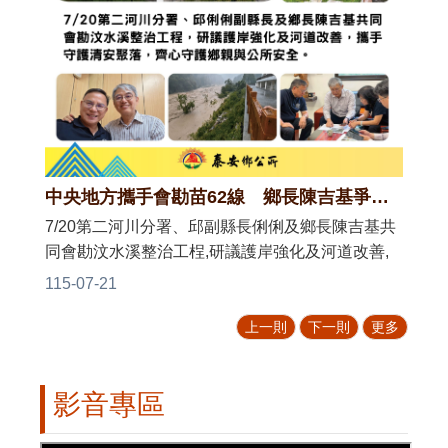
中央地方攜手會勘苗62線 鄉長陳吉基爭取加速改善「生命之路」
7/20第二河川分署、邱副縣長俐俐及鄉長陳吉基共
同會勘汶水溪整治工桯,研議護岸強化及河道改善,
攜手守護清安聚落,齊心守護鄉與公所安全
115-07-21
上一則
下一則
更多
影音專區